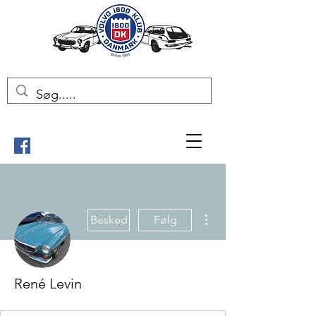
Flere handlinger
Besked
Følg
René Levin