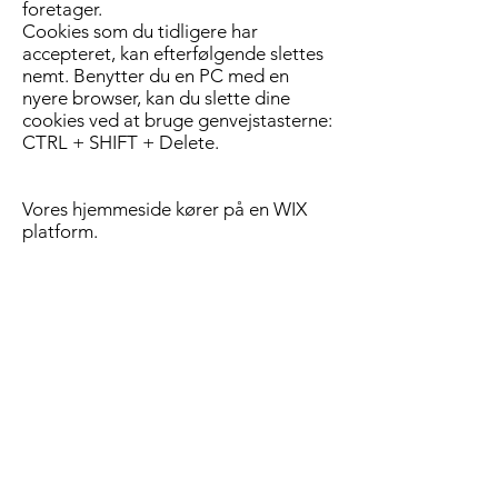
foretager.
Cookies som du tidligere har
accepteret, kan efterfølgende slettes
nemt. Benytter du en PC med en
nyere browser, kan du slette dine
cookies ved at bruge genvejstasterne:
CTRL + SHIFT + Delete.
Vores hjemmeside kører på en WIX
platform.
For en nærmere beskrivelse af brugen
af cookies
se her
afsnit 9.
Cookiedeklarationen finder du
her
Vi bruger Google Analytics til at
måle trafikken på siden.
Du kan fravælge Google Analytics
her:
http://tools.google.com/dlpage/