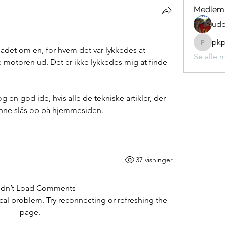
Medlem
ude
pkp
pkp324
ladet om en, for hvem det var lykkedes at 
Se alle 
 motoren ud. Det er ikke lykkedes mig at finde 
g en god ide, hvis alle de tekniske artikler, der 
kunne slås op på hjemmesiden.
37 visninger
ldn’t Load Comments
nical problem. Try reconnecting or refreshing the
page.