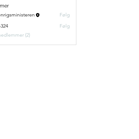
mer
nrigsministeren
Følg
324
Følg
medlemmer (2)