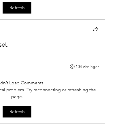
Refresh
el.
104 visninger
ldn’t Load Comments
nical problem. Try reconnecting or refreshing the
page.
Refresh