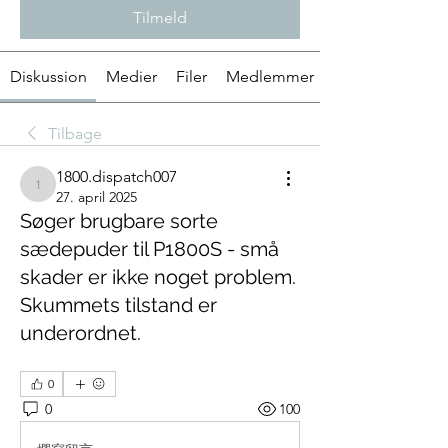
Tilmeld
Diskussion
Medier
Filer
Medlemmer
Tilbage
1800.dispatch007
1800.dispatch007
27. april 2025
Søger brugbare sorte
sædepuder til P1800S - små
skader er ikke noget problem.
Skummets tilstand er
underordnet.
0
0
100