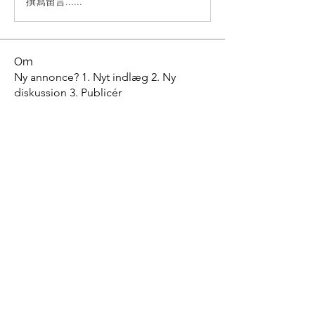
撰寫留言......
Om
Ny annonce? 1. Nyt indlæg 2. Ny
diskussion 3. Publicér
Medlemmer
pkp324
Følg
pkp324
udenrigsministeren
Følg
Se alle medlemmer (2)