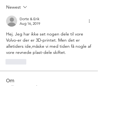
Newest
Dorte & Erik
Aug 16, 2019
Hej. Jeg har ikke set nogen dele til vore 
Volvo-er der er 3D-printet. Men det er 
alletiders ide,måske vi med tiden få nogle af 
vore revnede plast-dele skiftet. 
Like
Om
Velkommen til gruppen! Opret
forbindelse til andre medlemmer, få
opdateringer og del medier.
Medlemmer
pkp324
Følg
pkp324