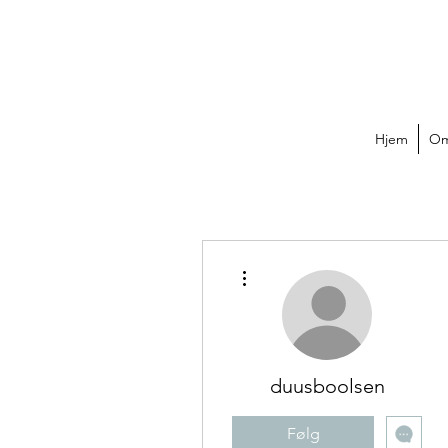
Hjem
Om
Flere handlinger
duusboolsen
Følg