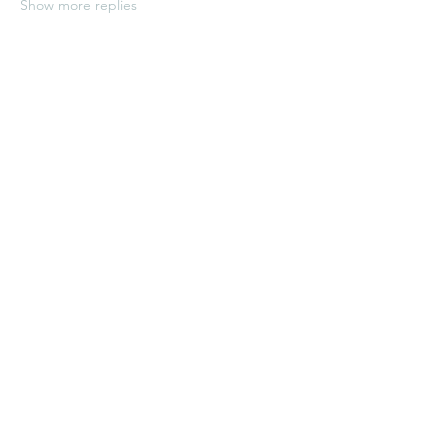
Show more replies
Om
Velkommen til gruppen! Opret
forbindelse til andre medlemmer, få
opdateringer og del medier.
Medlemmer
udenrigsministeren
Følg
pkp324
Følg
pkp324
Se alle medlemmer (2)