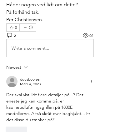
Håber nogen ved lidt om dette?
På forhånd tak.
Per Christiansen.
0
2
61
Write a comment...
Newest
duusboolsen
Mar 04, 2023
Der skal vist lidt flere detaljer på...? Det 
eneste jeg kan komme på, er 
kabineudluftningsgrillen på 1800E 
modellerne. Altså skråt over baghjulet... Er 
det disse du tænker på?
Like