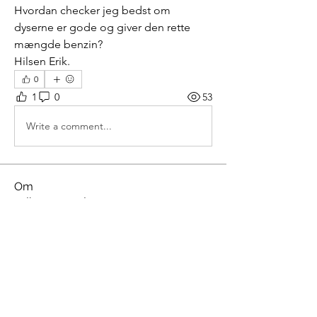
Hvordan checker jeg bedst om 
dyserne er gode og giver den rette 
mængde benzin?
Hilsen Erik.
0
1
0
53
Write a comment...
Om
Velkommen til gruppen! Opret
forbindelse til andre medlemmer, få
opdateringer og del medier.
Medlemmer
udenrigsministeren
Følg