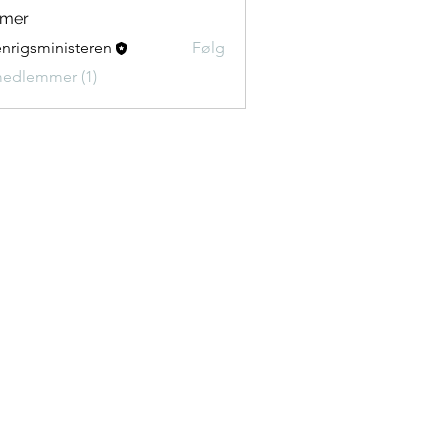
mer
nrigsministeren
Følg
medlemmer (1)