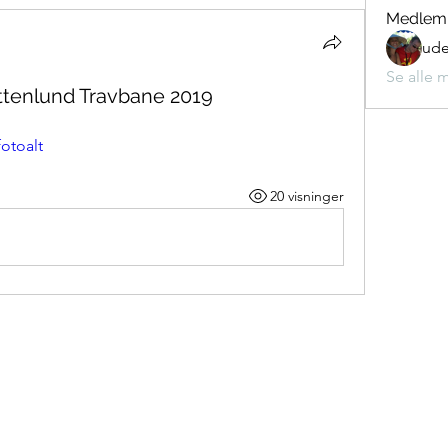
Medlem
ude
Se alle 
ottenlund Travbane 2019
otoalt
20 visninger