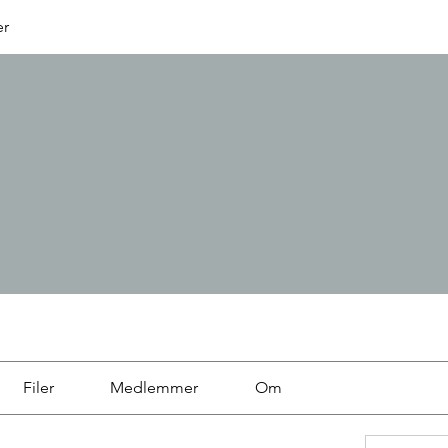
er
Filer
Medlemmer
Om