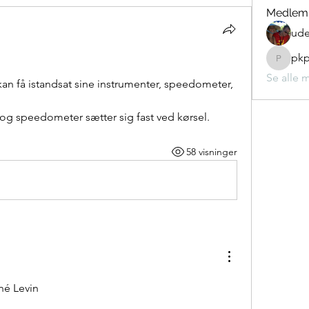
Medlem
ude
pkp
pkp324
Se alle 
an få istandsat sine instrumenter, speedometer, 
og speedometer sætter sig fast ved kørsel. 
58 visninger
né Levin