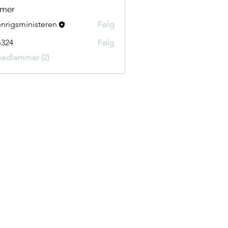
mer
nrigsministeren
Følg
324
Følg
medlemmer (2)